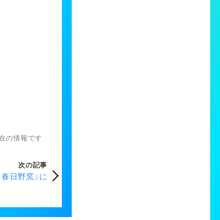
）現在の情報です
次の記事
春日野窯」に