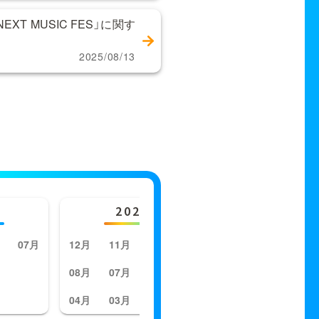
XT MUSIC FES」に関す
2025/08/13
2023年
202
07月
12月
11月
10月
09月
12月
11月
08月
07月
06月
05月
08月
07月
04月
03月
02月
01月
04月
03月