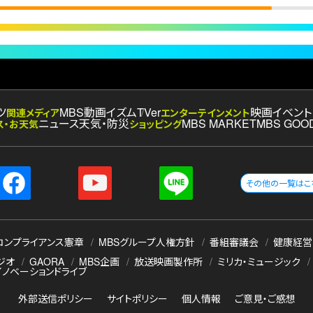
ツ
MBS動画イズム
TVer
映画
イベント
関連メディア
エンターテインメント
ニュース
天気・防災
MBS MARKET
MBS GOO
ス・お天気
ショッピング
その他の一覧はこ
コンプライアンス憲章
MBSグループ人権方針
番組審議会
健康経営
ジオ
GAORA
MBS企画
放送映画製作所
ミリカ・ミュージック
イノベーションドライブ
外部送信ポリシー
サイトポリシー
個人情報
ご意見・ご感想