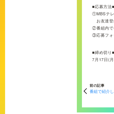
■応募方法
①MBSテ
お友達登
②番組内で
③応募フォ
■締め切り
7月17日(月
前の記事
番組で紹介し