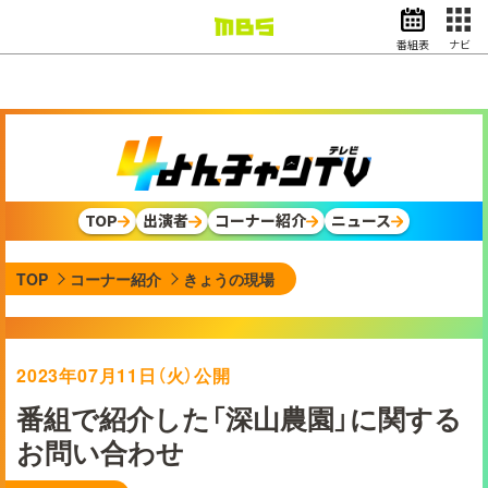
番組表
ナビ
情報・報道
バラエティ
ドラマ
アニメ
スポーツ
TOP
出演者
コーナー紹介
ニュース
動画イズム
ニュース
TOP
コーナー紹介
きょうの現場
天気・防災
イベント
映画
アナウンサー
2023年07月11日（火）公開
グッズ
番組で紹介した「深山農園」に関する
お問い合わせ
EN
検索
番組表