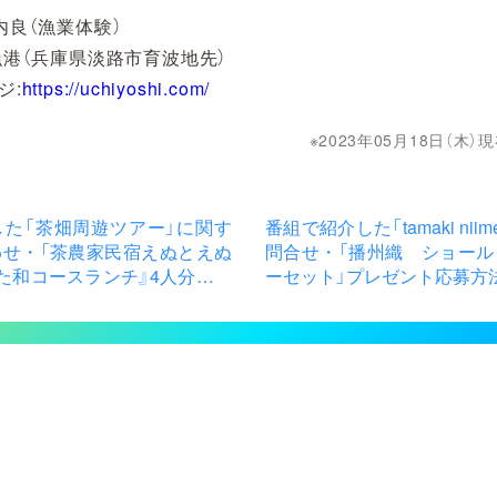
内良（漁業体験）
漁港（兵庫県淡路市育波地先）
ジ:
https://uchiyoshi.com/
2023年05月18日（木
した「茶畑周遊ツアー」に関す
番組で紹介した「tamaki ni
わせ・「茶農家民宿えぬとえぬ
問合せ・「播州織 ショール
た和コースランチ』4人分食事
ーセット」プレゼント応募方
ト応募方法