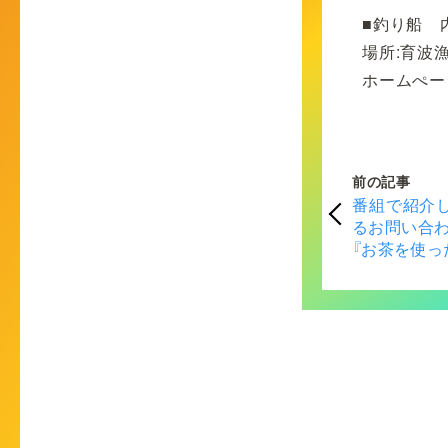
■釣り船 
場所:育波
ホームぺー
前の記事
番組で紹介
るお問い合
『お茶を使っ
券」プレゼン