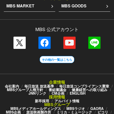
MBS MARKET
MBS GOODS
MBS 公式アカウント
その他の一覧はこちら
企業情報
会社案内
毎日放送 放送基準
毎日放送コンプライアンス憲章
MBSグループ人権方針
番組審議会
健康経営への取り組み
JNNリンク
CM企画
ENGLISH
採用情報
新卒採用
アルバイト情報
MBSグループ
MBSメディアホールディングス
MBSラジオ
GAORA
MBS企画
放送映画製作所
ミリカ・ミュージック
ピコリ