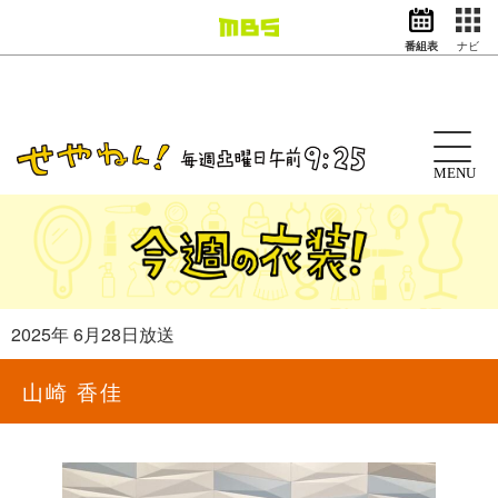
番組表
ナビ
情報・報道
バラエティ
ドラマ
アニメ
MENU
スポーツ
動画イズム
ニュース
天気・防災
イベント
2025年 6月28日放送
映画
アナウンサー
山崎 香佳
グッズ
EN
検索
番組表