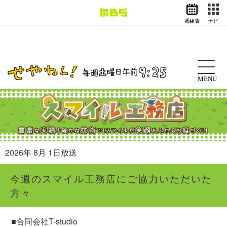
番組表
ナビ
情報・報道
バラエティ
ドラマ
アニメ
MENU
スポーツ
動画イズム
ニュース
天気・防災
イベント
2026年 8月 1日放送
映画
アナウンサー
今週のスマイル工務店にご協力いただいた
グッズ
方々
EN
検索
番組表
■合同会社T-studio