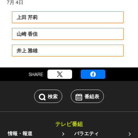
7月 4日
上田 芹莉
山崎 香佳
井上 雅雄
SHARE
検索
番組表
テレビ番組
情報・報道
バラエティ