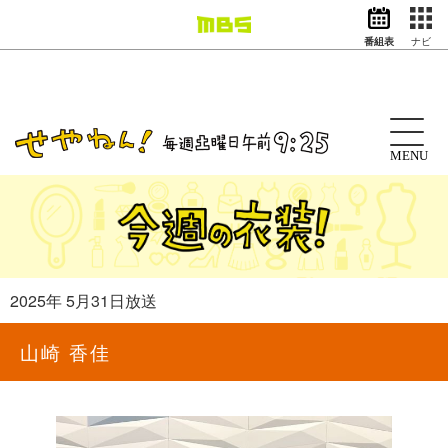
番組表
ナビ
情報・報道
バラエティ
ドラマ
アニメ
MENU
スポーツ
動画イズム
ニュース
天気・防災
イベント
2025年 5月31日放送
映画
アナウンサー
山崎 香佳
グッズ
EN
検索
番組表