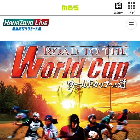
番組表
ナビ
情報・報道
バラエティ
ドラマ
アニメ
スポーツ
動画イズム
ニュース
天気・防災
イベント
映画
アナウンサー
グッズ
EN
検索
番組表