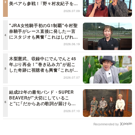
美ペアら参戦！『野々村友紀子を黙
らせろ！』１２日（日）昼に放送！
2026.07.09
"JRA女性騎手初のG1制覇"今村聖
奈騎手がレース直後に発した一言
にスタジオも興奮「これはしびれ
る！」＜日曜日の初耳学＞
2026.06.19
木梨憲武、収録中にでんでんと45
年ぶり再会！"巻き込み力"が起こ
した奇跡に視聴者も興奮「これがテ
レビの面白さだよね！」＜日曜日の
2026.07.07
初耳学＞
結成22年の最旬バンド・SUPER
BEAVERが"大切にしているこ
と"に「だからあの歌詞が届けられ
るんだ」共感の声＜日曜日の初耳学
2026.07.10
＞
Recommended by