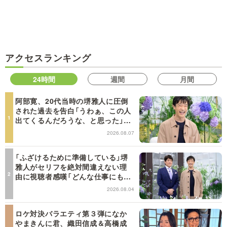
アクセスランキング
24時間
週間
月間
阿部寛、20代当時の堺雅人に圧倒
された過去を告白「うわぁ、この人
出てくるんだろうな、と思った」
【日曜日の初耳学】
2026.08.07
「ふざけるために準備している」堺
雅人がセリフを絶対間違えない理
由に視聴者感嘆「どんな仕事にも当
てはまる」【日曜日の初耳学】
2026.08.04
ロケ対決バラエティ第３弾になか
やまきんに君、織田信成＆高橋成