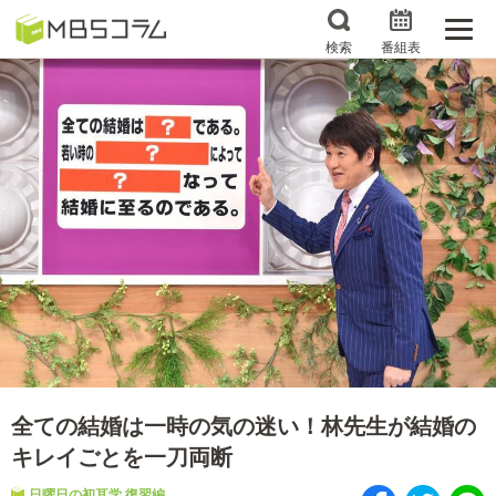
検索
番組表
番組コラムから探す
日曜日の初耳学 復習編
エンタメMBS
3分で読める！『ザ・リー
もう一度楽しむプレバト
ダー』たちの泣き笑い
サタプラ ～気になる情
所さんお届けモノです！
報をちょこっとプラス～
の気になるトコロ
推しといつまでも
月曜の蛙、大海を知る。
マニアックでメカニカル
何が起こるかホンマにわ
そしてＭＢＳ的なＭなス
からん！？「ごぶごぶ」の
全ての結婚は一時の気の迷い！林先生が結婚の
ポーツ
トリセツ
キレイごとを一刀両断
レストランだけじゃない
日曜日の初耳学 復習編