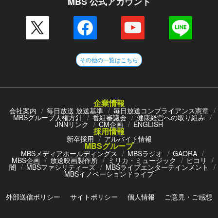
MBS 公式アカウント
その他の一覧はこちら
企業情報
会社案内
毎日放送 放送基準
毎日放送コンプライアンス憲章
MBSグループ人権方針
番組審議会
健康経営への取り組み
JNNリンク
CM企画
ENGLISH
採用情報
新卒採用
アルバイト情報
MBSグループ
MBSメディアホールディングス
MBSラジオ
GAORA
MBS企画
放送映画製作所
ミリカ・ミュージック
ピコリ
闇
MBSファシリティーズ
MBSライブエンターテインメント
MBSイノベーションドライブ
外部送信ポリシー
サイトポリシー
個人情報
ご意見・ご感想