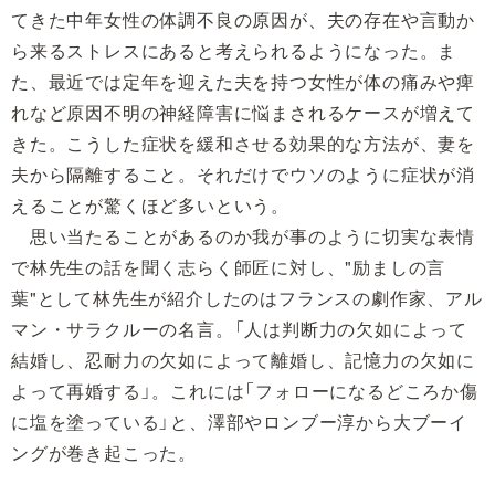
てきた中年女性の体調不良の原因が、夫の存在や言動か
ら来るストレスにあると考えられるようになった。ま
た、最近では定年を迎えた夫を持つ女性が体の痛みや痺
れなど原因不明の神経障害に悩まされるケースが増えて
きた。こうした症状を緩和させる効果的な方法が、妻を
夫から隔離すること。それだけでウソのように症状が消
えることが驚くほど多いという。
思い当たることがあるのか我が事のように切実な表情
で林先生の話を聞く志らく師匠に対し、"励ましの言
葉"として林先生が紹介したのはフランスの劇作家、アル
マン・サラクルーの名言。「人は判断力の欠如によって
結婚し、忍耐力の欠如によって離婚し、記憶力の欠如に
よって再婚する」。これには「フォローになるどころか傷
に塩を塗っている」と、澤部やロンブー淳から大ブーイ
ングが巻き起こった。