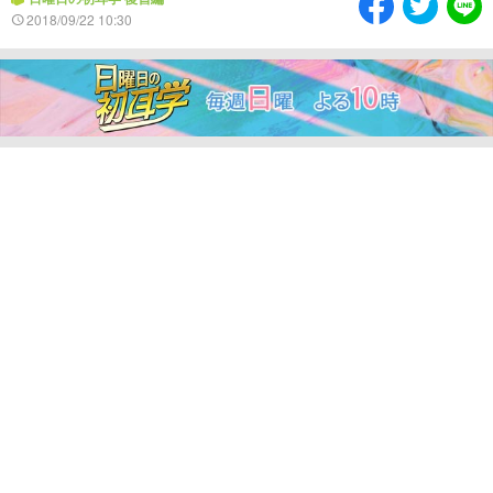
情熱大陸を読む
「水野真紀の魔法のレスト
2018/09/22 10:30
ラン」
池上彰のニュース解説が
痛快！明石家電視台に、
読める！「生！池上彰×山
エエ話はいらんねん！
里亮太」
5分で読める！教えてもら
MBSラグビーダイアリー
う前と後
MBSテレビ TOP