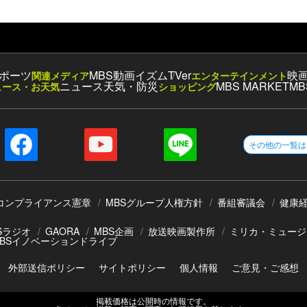
ポーツ
MBS動画イズム
TVer
映
関連メディア
エンターテインメント
ニュース
天気・防災
MBS MARKET
MB
ュース・お天気
ショッピング
その他の一覧は
コンプライアンス憲章
MBSグループ人権方針
番組審議会
健康
Sラジオ
GAORA
MBS企画
放送映画製作所
ミリカ・ミュージ
BSイノベーションドライブ
外部送信ポリシー
サイトポリシー
個人情報
ご意見・ご感想
掲載価格は公開時の情報です。