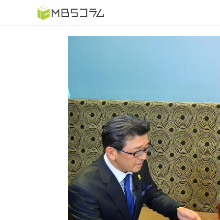
番組コラムから探す
日曜日の初耳学 復習編
もう一度楽しむプレバト
推しといつまでも
何が起こるかホンマにわからん！？「ごぶごぶ」のトリ
セツ
痛快！明石家電視台に、エエ話はいらんねん！
5分で読める！教えてもらう前と後