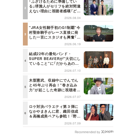
「ふざけるために準備してい
る」堺雅人がセリフを絶対間違
えない理由に視聴者感嘆「どん
な仕事にも当てはまる」【日曜
2026.08.04
日の初耳学】
"JRA女性騎手初のG1制覇"今
村聖奈騎手がレース直後に発
した一言にスタジオも興奮「こ
れはしびれる！」＜日曜日の初
2026.06.19
耳学＞
結成22年の最旬バンド・
SUPER BEAVERが"大切にし
ていること"に「だからあの歌
詞が届けられるんだ」共感の声
2026.07.10
＜日曜日の初耳学＞
木梨憲武、収録中にでんでん
と45年ぶり再会！"巻き込み
力"が起こした奇跡に視聴者も
興奮「これがテレビの面白さだ
2026.07.07
よね！」＜日曜日の初耳学＞
ロケ対決バラエティ第３弾に
なかやまきんに君、織田信成
＆高橋成美ペアら参戦！『野々
村友紀子を黙らせろ！』１２日
2026.07.09
（日）昼に放送！
Recommended by