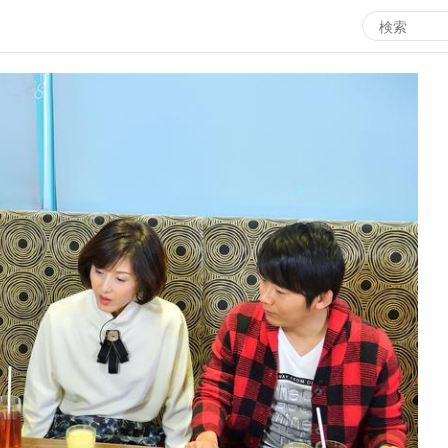
エンタメMBS
3
サタプラ ～気になる情報をちょこっとプラス～
所
マ
月曜の蛙、大海を知る。
ツ
レ
情熱大陸を読む
ン
池上彰のニュース解説が読める！「生！池上彰×山里亮
M
太」