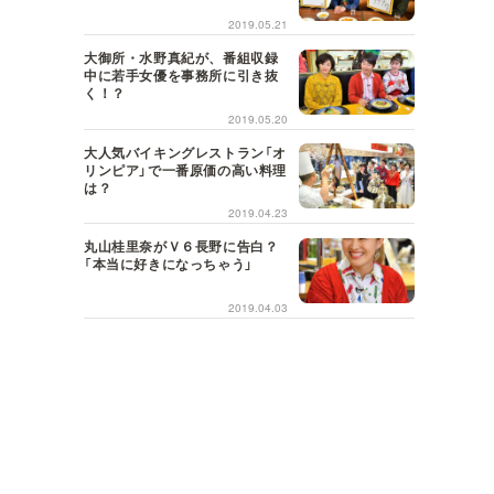
2019.05.21
大御所・水野真紀が、番組収録
中に若手女優を事務所に引き抜
く！？
2019.05.20
大人気バイキングレストラン「オ
リンピア」で一番原価の高い料理
は？
2019.04.23
丸山桂里奈がＶ６長野に告白？
「本当に好きになっちゃう」
2019.04.03