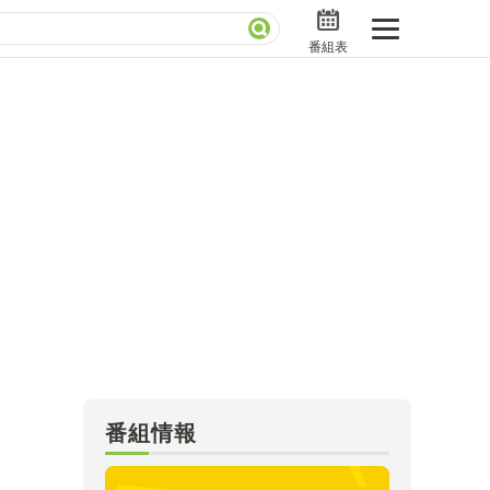
番組表
分で読める！『ザ・リーダー』たちの泣き笑い
さんお届けモノです！の気になるトコロ
ニアックでメカニカルそしてＭＢＳ的なＭなスポー
ストランだけじゃない「水野真紀の魔法のレストラ
」
BSラグビーダイアリー
番組情報