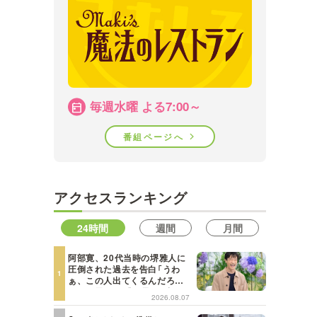
MBSテレビ TOP
毎週水曜 よる7:00～
番組ページへ
アクセスランキング
24時間
週間
月間
阿部寛、20代当時の堺雅人に
圧倒された過去を告白「うわ
ぁ、この人出てくるんだろう
な、と思った」【日曜日の初耳
2026.08.07
学】