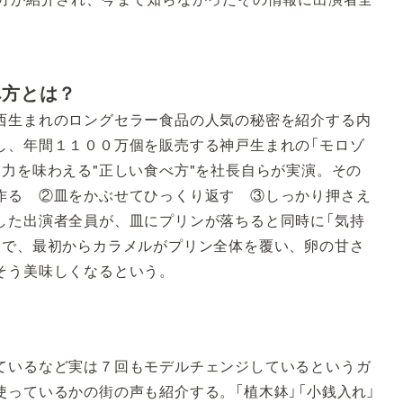
べ方とは？
生まれのロングセラー食品の人気の秘密を紹介する内
し、年間１１００万個を販売する神戸生まれの「モロゾ
力を味わえる"正しい食べ方"を社長自らが実演。その
作る ②皿をかぶせてひっくり返す ③しっかり押さえ
した出演者全員が、皿にプリンが落ちると同時に「気持
とで、最初からカラメルがプリン全体を覆い、卵の甘さ
そう美味しくなるという。
いるなど実は７回もモデルチェンジしているというガ
っているかの街の声も紹介する。「植木鉢」「小銭入れ」