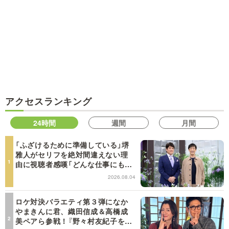
アクセスランキング
24時間
週間
月間
「ふざけるために準備している」堺
雅人がセリフを絶対間違えない理
由に視聴者感嘆「どんな仕事にも当
てはまる」【日曜日の初耳学】
2026.08.04
ロケ対決バラエティ第３弾になか
やまきんに君、織田信成＆高橋成
美ペアら参戦！『野々村友紀子を黙