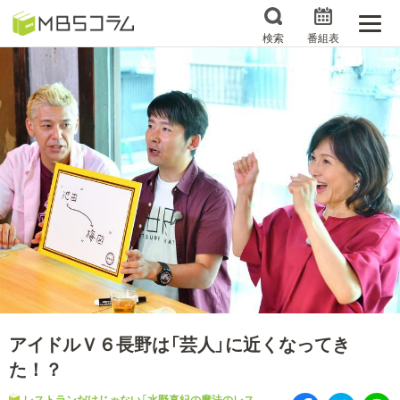
検索
番組表
番組コラムから探す
日曜日の初耳学 復習編
エンタメMBS
3分で読める！『ザ・リー
もう一度楽しむプレバト
ダー』たちの泣き笑い
サタプラ ～気になる情
所さんお届けモノです！
報をちょこっとプラス～
の気になるトコロ
推しといつまでも
月曜の蛙、大海を知る。
マニアックでメカニカル
何が起こるかホンマにわ
そしてＭＢＳ的なＭなス
からん！？「ごぶごぶ」の
アイドルＶ６長野は「芸人」に近くなってき
ポーツ
トリセツ
た！？
レストランだけじゃない
レストランだけじゃない「水野真紀の魔法のレストラン」