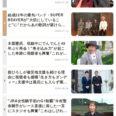
らせろ！』１２日（日）昼に放送！
2026.07.09
結成22年の最旬バンド・SUPER
BEAVERが"大切にしているこ
と"に「だからあの歌詞が届けられ
るんだ」共感の声＜日曜日の初耳学
2026.07.10
＞
木梨憲武、収録中にでんでんと45
年ぶり再会！"巻き込み力"が起こ
した奇跡に視聴者も興奮「これがテ
レビの面白さだよね！」＜日曜日の
2026.07.07
初耳学＞
舘ひろしが被災地支援を続ける理
由に視聴者も感嘆「生き方もダンデ
ィー」支援中は風呂にも入らず寝袋
で寝泊まり【日曜日の初耳学】
2026.06.26
"JRA女性騎手初のG1制覇"今村聖
奈騎手がレース直後に発した一言
にスタジオも興奮「これはしびれ
る！」＜日曜日の初耳学＞