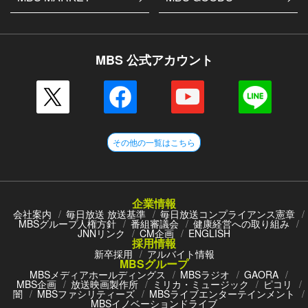
MBS 公式アカウント
その他の一覧はこちら
企業情報
会社案内
毎日放送 放送基準
毎日放送コンプライアンス憲章
MBSグループ人権方針
番組審議会
健康経営への取り組み
JNNリンク
CM企画
ENGLISH
採用情報
新卒採用
アルバイト情報
MBSグループ
MBSメディアホールディングス
MBSラジオ
GAORA
MBS企画
放送映画製作所
ミリカ・ミュージック
ピコリ
闇
MBSファシリティーズ
MBSライブエンターテインメント
MBSイノベーションドライブ