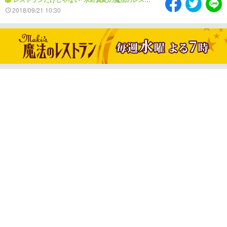
情熱大陸を読む
「水野真紀の魔法のレスト
2018/09/21 10:30
ラン」
池上彰のニュース解説が
痛快！明石家電視台に、
読める！「生！池上彰×山
エエ話はいらんねん！
里亮太」
5分で読める！教えてもら
MBSラグビーダイアリー
う前と後
MBSテレビ TOP