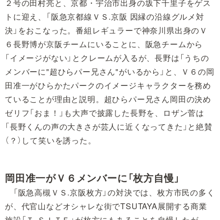
２号の田村亮と、京都・宇治市出身の坂下千里子をゲス
トに迎え、「阪急京都線ＶＳ.京阪 因縁の沿線グルメ対
決」をおこなった。番組レギュラーで神奈川県出身のＶ
６長野博が京阪チームにいることに、阪急チームから
「イメージがない」とクレームが入るが、長野は「うちの
メンバーに"超ひらパー兄さん"がいるから」と、Ｖ６の岡
田准一がひらかたパークのイメージキャラクターを務め
ていることが理由と説明。超ひらパー兄さん岡田の決め
ゼリフ「おま！」も大声で披露した長野を、ロザン菅は
「長野くんの声の大きさが芸人に近くなってきた」と絶賛
（？）して笑いを誘った。
岡田准一がＶ６メンバーに「枚方自慢」
「阪急高槻ＶＳ.京阪枚方」の対決では、枚方市民の多く
が、代官山などオシャレな街でTSUTAYA展開する商業
施設「Ｔ-ＳＩＴＥ」が枚方にもあることを自慢したが、