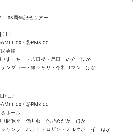
劇 65周年記念ツアー
日（土）
M11:00 / ②PM3:00
市民会館
喜劇）すっちー・吉田裕・島田一の介 ほか
テンダラー・銀シャリ・令和ロマン ほか
5日（日）
M11:00 / ②PM3:00
まるホール
喜劇）間寛平・酒井藍・池乃めだか ほか
シャンプーハット・ロザン・ミルクボーイ ほか