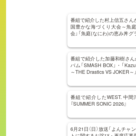
番組で紹介した村上信五さんか
国豊かな海づくり大会～魚庭
会」「魚庭(なにわ)の恵み丼
合わせ
番組で紹介した加藤和樹さん
バム「SMASH BOX」・「Kazuki 
～THE Drastics VS JOKER～
番組で紹介したWEST. 中
『SUMMER SONIC 2026』
6月21日（日）放送「よんチャン
トに関するお詫び・再度応募