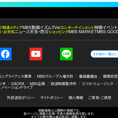
ツ
MBS動画イズム
TVer
映画
イベント
関連メディア
エンターテインメント
ニュース
天気・防災
MBS MARKET
MBS GOO
ス・お天気
ショッピング
その他の一覧はこ
コンプライアンス憲章
MBSグループ人権方針
番組審議会
健康経営
ジオ
GAORA
MBS企画
放送映画製作所
ミリカ・ミュージック
イノベーションドライブ
外部送信ポリシー
サイトポリシー
個人情報
ご意見・ご感想
掲載価格は公開時の情報です。
各ページに掲載の記事・写真の無断転用を禁じます。
すべての著作権は毎日放送に帰属します。