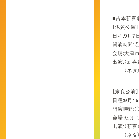
■吉本新喜
【滋賀公演】
日程:9月7
開演時間:①A
会場:大津
出演:（新
（ネタ）
【奈良公演】
日程:9月1
開演時間:①A
会場:たけ
出演:（新
（ネタ）