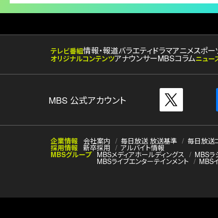
情報・報道
バラエティ
ドラマ
アニメ
スポー
テレビ番組
アナウンサー
MBSコラム
オリジナルコンテンツ
ニュー
MBS 公式アカウント
企業情報
会社案内
毎日放送 放送基準
毎日放送
採用情報
新卒採用
アルバイト情報
MBSグループ
MBSメディアホールディングス
MBSラ
MBSライブエンターテインメント
MBS