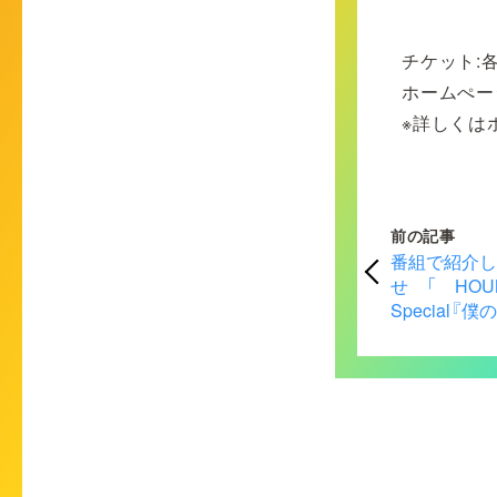
チケット:各
ホームぺー
※詳しくは
前の記事
番組で紹介
せ「HOUND
Special『僕
2024～』」