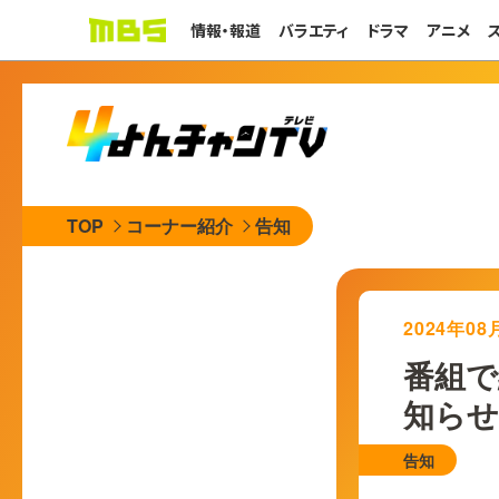
情報・報道
バラエティ
ドラマ
アニメ
TOP
コーナー紹介
告知
2024年0
番組
知らせ
告知