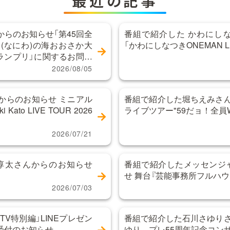
最近の記事
らのお知らせ「第45回全
番組で紹介した かわにし
(なにわ)の海おおさか大
「かわにしなつきONEMAN LIVE
グランプリ」に関するお問い
2026/08/05
からのお知らせ ミニアル
番組で紹介した堀ちえみさん
Kato LIVE TOUR 2026
ライブツアー"59だョ！全員
」
2026/07/21
間淳太さんからのお知らせ
番組で紹介したメッセンジ
せ 舞台『芸能事務所フルハウ
2026/07/03
TV特別編」LINEプレゼン
番組で紹介した石川さゆりさ
受付のお知らせ
ゆり プレ55周年記念コン