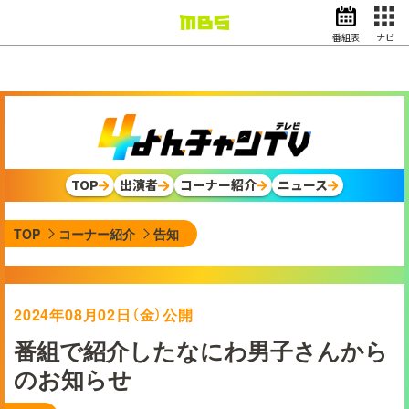
番組表
ナビ
情報・報道
バラエティ
ドラマ
アニメ
スポーツ
TOP
出演者
コーナー紹介
ニュース
動画イズム
ニュース
TOP
コーナー紹介
告知
天気・防災
イベント
映画
アナウンサー
2024年08月02日（金）公開
グッズ
番組で紹介したなにわ男子さんから
のお知らせ
EN
検索
番組表