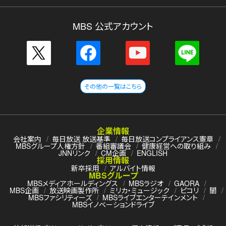
MBS 公式アカウント
その他の一覧はこちら
企業情報
会社案内
毎日放送 放送基準
毎日放送コンプライアンス憲章
MBSグループ人権方針
番組審議会
健康経営への取り組み
JNNリンク
CM企画
ENGLISH
採用情報
新卒採用
アルバイト情報
MBSグループ
MBSメディアホールディングス
MBSラジオ
GAORA
MBS企画
放送映画製作所
ミリカ・ミュージック
ピコリ
闇
MBSファシリティーズ
MBSライブエンターテインメント
MBSイノベーションドライブ