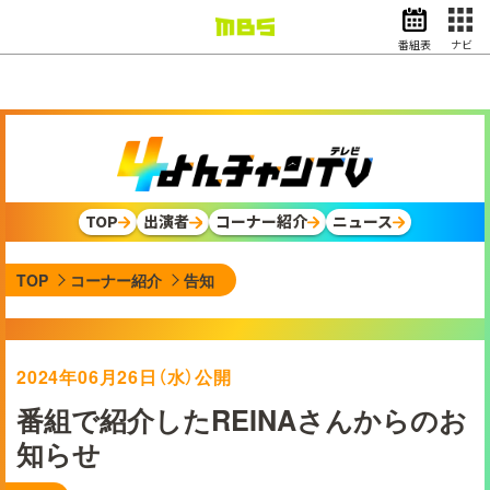
番組表
ナビ
情報・報道
バラエティ
ドラマ
アニメ
スポーツ
TOP
出演者
コーナー紹介
ニュース
動画イズム
ニュース
TOP
コーナー紹介
告知
天気・防災
イベント
映画
アナウンサー
2024年06月26日（水）公開
グッズ
番組で紹介したREINAさんからのお
知らせ
EN
検索
番組表