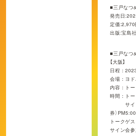
■三戸なつ
発売日:202
定価:2,97
出版:宝島
■三戸なつ
【大阪】
日程：202
会場：ヨド
内容：トー
時間：トーク
サイン会 第
券）PM5:
トークゲス
サイン会参