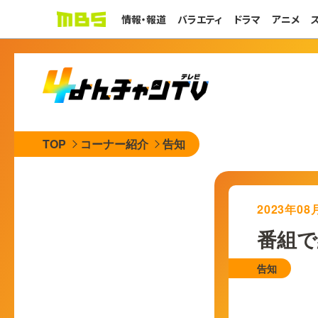
情報・報道
バラエティ
ドラマ
アニメ
TOP
コーナー紹介
告知
2023年0
番組で
告知