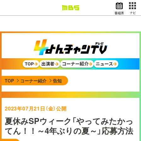
番組表
ナビ
情報・報道
バラエティ
ドラマ
アニメ
スポーツ
TOP
出演者
コーナー紹介
ニュース
動画イズム
ニュース
TOP
コーナー紹介
告知
天気・防災
イベント
映画
アナウンサー
2023年07月21日（金）公開
グッズ
夏休みSPウィーク「やってみたかっ
てん！！～4年ぶりの夏～」応募方法
EN
検索
番組表