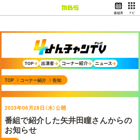
番組表
ナビ
情報・報道
バラエティ
ドラマ
アニメ
スポーツ
TOP
出演者
コーナー紹介
ニュース
動画イズム
ニュース
TOP
コーナー紹介
告知
天気・防災
イベント
映画
アナウンサー
2023年06月28日（水）公開
グッズ
番組で紹介した矢井田瞳さんからの
お知らせ
EN
検索
番組表