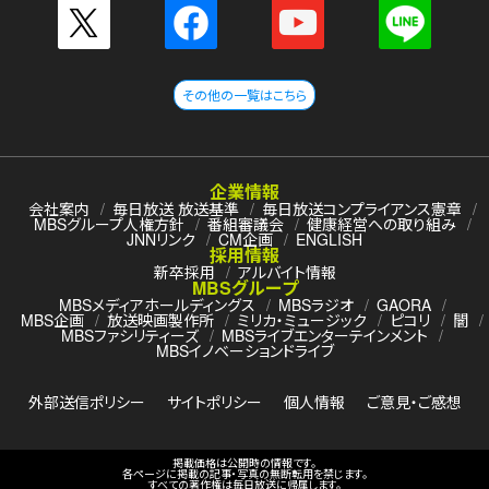
その他の一覧はこちら
企業情報
会社案内
毎日放送 放送基準
毎日放送コンプライアンス憲章
MBSグループ人権方針
番組審議会
健康経営への取り組み
JNNリンク
CM企画
ENGLISH
採用情報
新卒採用
アルバイト情報
MBSグループ
MBSメディアホールディングス
MBSラジオ
GAORA
MBS企画
放送映画製作所
ミリカ・ミュージック
ピコリ
闇
MBSファシリティーズ
MBSライブエンターテインメント
MBSイノベーションドライブ
外部送信ポリシー
サイトポリシー
個人情報
ご意見・ご感想
掲載価格は公開時の情報です。
各ページに掲載の記事・写真の無断転用を禁じます。
すべての著作権は毎日放送に帰属します。