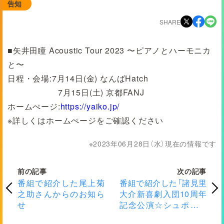
告知
SHARE
■矢井田瞳 Acoustic Tour 2023 〜ピアノとハーモニカ
と〜
日程・会場:7月14日(金) なんばHatch
7月15日(土) 京都FANJ
ホームぺージ:
https://yaiko.jp/
※詳しくはホームぺージをご確認ください
2023年06月28日（水）現在の情報です
前の記事
次の記事
番組で紹介した尾上菊
番組で紹介した「諸見里
之助さんからのお知ら
大介新喜劇入団10周年
せ
記念公演☆シュポシュ
ポカーニバル☆」に関す