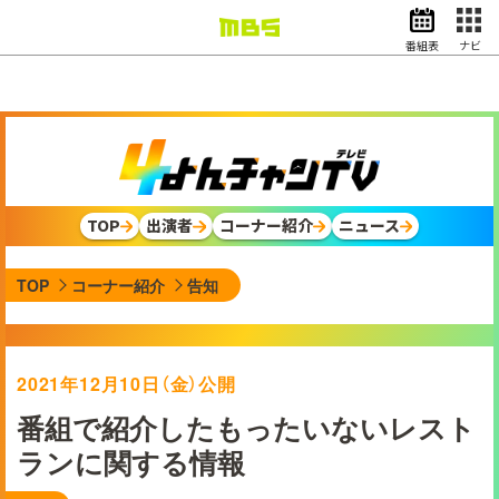
番組表
ナビ
情報・報道
バラエティ
ドラマ
アニメ
スポーツ
TOP
出演者
コーナー紹介
ニュース
動画イズム
ニュース
TOP
コーナー紹介
告知
天気・防災
イベント
映画
アナウンサー
2021年12月10日（金）公開
グッズ
番組で紹介したもったいないレスト
ランに関する情報
EN
検索
番組表