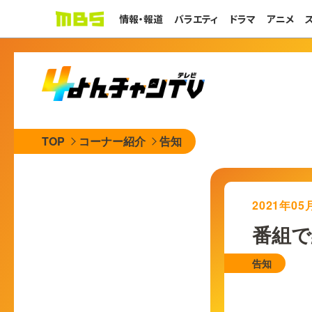
情報・報道
バラエティ
ドラマ
アニメ
TOP
コーナー紹介
告知
2021年0
番組で
告知