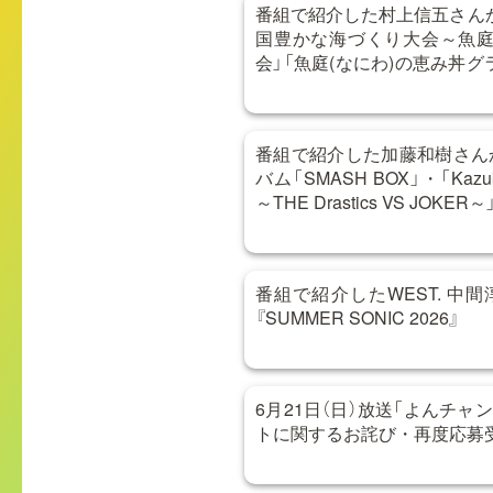
番組で紹介した村上信五さんか
国豊かな海づくり大会～魚庭
会」「魚庭(なにわ)の恵み丼
合わせ
番組で紹介した加藤和樹さん
バム「SMASH BOX」・「Kazuki 
～THE Drastics VS JOKER～
番組で紹介したWEST. 中
『SUMMER SONIC 2026』
6月21日（日）放送「よんチャン
トに関するお詫び・再度応募