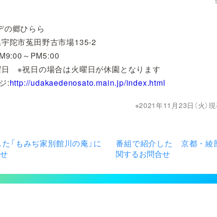
デの郷ひらら
宇陀市菟田野古市場135-2
9:00～PM5:00
曜日 ※祝日の場合は火曜日が休園となります
ジ:
http://udakaedenosato.main.jp/index.html
2021年11月23日（火
した「もみぢ家別館川の庵」に
番組で紹介した 京都・綾部
せ
関するお問合せ