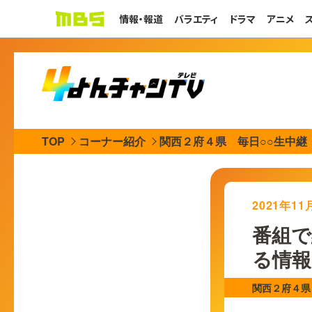
情報・報道
バラエティ
ドラマ
アニメ
TOP
コーナー紹介
関西２府４県 毎日○○生中継
2021年1
番組で
る情報
関西２府４県