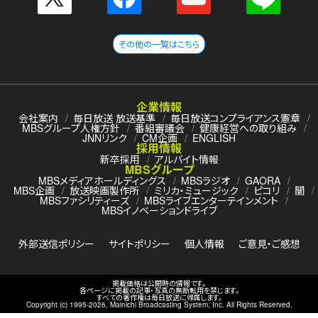
その他の一覧はこちら
企業情報
会社案内
毎日放送 放送基準
毎日放送コンプライアンス憲章
MBSグループ人権方針
番組審議会
健康経営への取り組み
JNNリンク
CM企画
ENGLISH
採用情報
新卒採用
アルバイト情報
MBSグループ
MBSメディアホールディングス
MBSラジオ
GAORA
MBS企画
放送映画製作所
ミリカ・ミュージック
ピコリ
闇
MBSファシリティーズ
MBSライブエンターテインメント
MBSイノベーションドライブ
外部送信ポリシー
サイトポリシー
個人情報
ご意見・ご感想
掲載価格は公開時の情報です。
各ページに掲載の記事・写真の無断転用を禁じます。
すべての著作権は毎日放送に帰属します。
Copyright (c) 1995-
2026
, Mainichi Broadcasting System, Inc. All Rights Reserved.