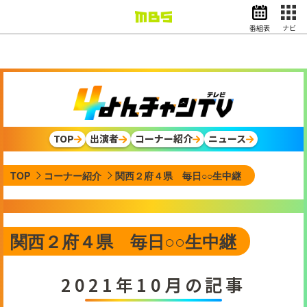
番組表
ナビ
情報・報道
バラエティ
ドラマ
アニメ
スポーツ
TOP
出演者
コーナー紹介
ニュース
動画イズム
ニュース
TOP
コーナー紹介
関西２府４県 毎日○○生中継
天気・防災
イベント
映画
アナウンサー
関西２府４県 毎日○○生中継
グッズ
2021年10月の記事
EN
検索
番組表