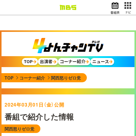
番組表
ナビ
情報・報道
バラエティ
ドラマ
アニメ
スポーツ
TOP
出演者
コーナー紹介
ニュース
動画イズム
ニュース
TOP
コーナー紹介
関西怒りゼロ党
天気・防災
イベント
映画
アナウンサー
2024年03月01日（金）公開
グッズ
番組で紹介した情報
関西怒りゼロ党
EN
検索
番組表