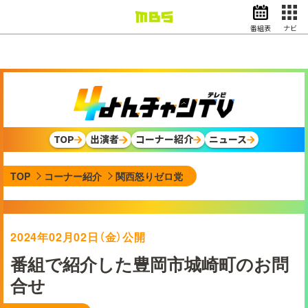
番組表
ナビ
情報・報道
バラエティ
ドラマ
アニメ
スポーツ
TOP
出演者
コーナー紹介
ニュース
動画イズム
ニュース
TOP
コーナー紹介
関西怒りゼロ党
天気・防災
イベント
映画
アナウンサー
2024年02月02日（金）公開
グッズ
番組で紹介した豊岡市城崎町のお問
合せ
EN
検索
番組表