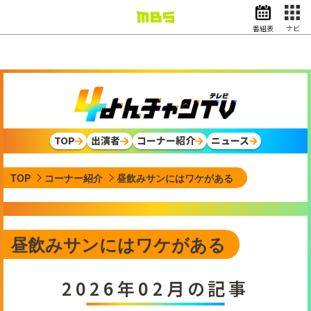
番組表
ナビ
情報・報道
バラエティ
ドラマ
アニメ
スポーツ
TOP
出演者
コーナー紹介
ニュース
動画イズム
ニュース
TOP
コーナー紹介
昼飲みサンにはワケがある
天気・防災
イベント
映画
アナウンサー
昼飲みサンにはワケがある
グッズ
2026年02月の記事
EN
検索
番組表