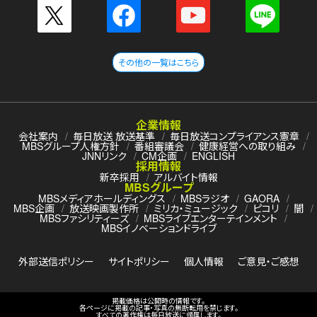
その他の一覧はこちら
企業情報
会社案内
毎日放送 放送基準
毎日放送コンプライアンス憲章
MBSグループ人権方針
番組審議会
健康経営への取り組み
JNNリンク
CM企画
ENGLISH
採用情報
新卒採用
アルバイト情報
MBSグループ
MBSメディアホールディングス
MBSラジオ
GAORA
MBS企画
放送映画製作所
ミリカ・ミュージック
ピコリ
闇
MBSファシリティーズ
MBSライブエンターテインメント
MBSイノベーションドライブ
外部送信ポリシー
サイトポリシー
個人情報
ご意見・ご感想
掲載価格は公開時の情報です。
各ページに掲載の記事・写真の無断転用を禁じます。
すべての著作権は毎日放送に帰属します。