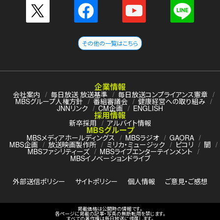
その他の一覧はこちら
企業情報
会社案内
毎日放送 放送基準
毎日放送コンプライアンス憲章
MBSグループ人権方針
番組審議会
健康経営への取り組み
JNNリンク
CM企画
ENGLISH
採用情報
新卒採用
アルバイト情報
MBSグループ
MBSメディアホールディングス
MBSラジオ
GAORA
MBS企画
放送映画製作所
ミリカ・ミュージック
ピコリ
闇
MBSファシリティーズ
MBSライブエンターテインメント
MBSイノベーションドライブ
外部送信ポリシー
サイトポリシー
個人情報
ご意見・ご感想
掲載価格は公開時の情報です。
各ページに掲載の記事・写真の無断転用を禁じます。
すべての著作権は毎日放送に帰属します。