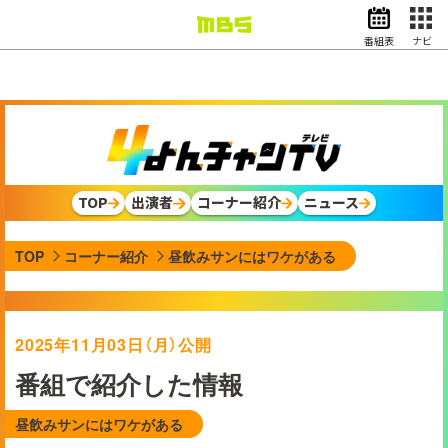
番組表
ナビ
情報・報道
バラエティ
ドラマ
アニメ
スポーツ
TOP
出演者
コーナー紹介
ニュース
動画イズム
ニュース
TOP
コーナー紹介
昼飲みサンにはワケがある
天気・防災
イベント
映画
アナウンサー
2025年11月03日（月）公開
グッズ
番組で紹介した情報
昼飲みサンにはワケがある
EN
検索
番組表