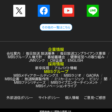
その他の一覧はこちら
企業情報
会社案内
毎日放送 放送基準
毎日放送コンプライアンス憲章
MBSグループ人権方針
番組審議会
健康経営への取り組み
JNNリンク
CM企画
ENGLISH
採用情報
新卒採用
アルバイト情報
MBSグループ
MBSメディアホールディングス
MBSラジオ
GAORA
MBS企画
放送映画製作所
ミリカ・ミュージック
ピコリ
闇
MBSファシリティーズ
MBSライブエンターテインメント
MBSイノベーションドライブ
外部送信ポリシー
サイトポリシー
個人情報
ご意見・ご感想
掲載価格は公開時の情報です。