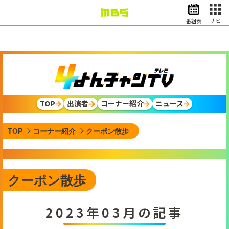
番組表
ナビ
情報・報道
バラエティ
ドラマ
アニメ
スポーツ
TOP
出演者
コーナー紹介
ニュース
動画イズム
ニュース
TOP
コーナー紹介
クーポン散歩
天気・防災
イベント
映画
アナウンサー
クーポン散歩
グッズ
2023年03月の記事
EN
検索
番組表