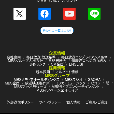
MBS 公式アカウント
その他の一覧はこちら
企業情報
会社案内
毎日放送 放送基準
毎日放送コンプライアンス憲章
MBSグループ人権方針
番組審議会
健康経営への取り組み
JNNリンク
CM企画
ENGLISH
採用情報
新卒採用
アルバイト情報
MBSグループ
MBSメディアホールディングス
MBSラジオ
GAORA
MBS企画
放送映画製作所
ミリカ・ミュージック
ピコリ
闇
MBSファシリティーズ
MBSライブエンターテインメント
MBSイノベーションドライブ
外部送信ポリシー
サイトポリシー
個人情報
ご意見・ご感想