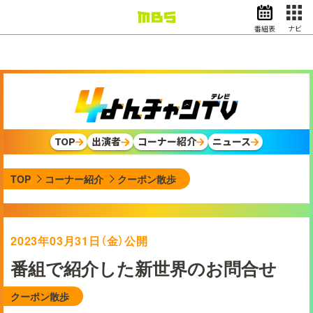
番組表
ナビ
情報・報道
バラエティ
ドラマ
アニメ
スポーツ
TOP
出演者
コーナー紹介
ニュース
動画イズム
ニュース
TOP
コーナー紹介
クーポン散歩
天気・防災
イベント
映画
アナウンサー
2023年03月31日（金）公開
グッズ
番組で紹介した新世界のお問合せ
クーポン散歩
EN
検索
番組表