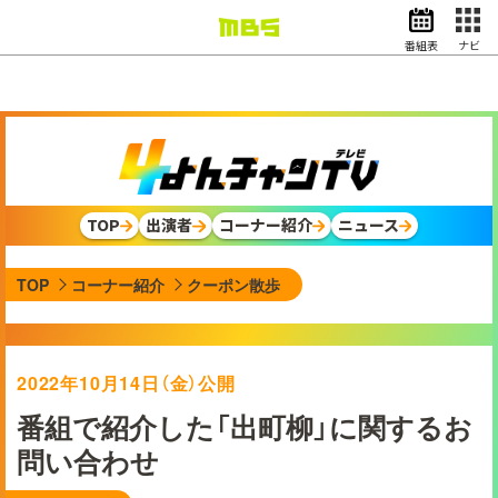
番組表
ナビ
情報・報道
バラエティ
ドラマ
アニメ
スポーツ
TOP
出演者
コーナー紹介
ニュース
動画イズム
ニュース
TOP
コーナー紹介
クーポン散歩
天気・防災
イベント
映画
アナウンサー
2022年10月14日（金）公開
グッズ
番組で紹介した「出町柳」に関するお
問い合わせ
EN
検索
番組表