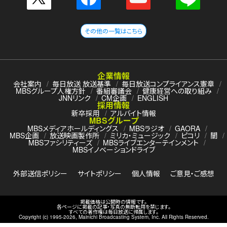
その他の一覧はこちら
企業情報
会社案内
毎日放送 放送基準
毎日放送コンプライアンス憲章
MBSグループ人権方針
番組審議会
健康経営への取り組み
JNNリンク
CM企画
ENGLISH
採用情報
新卒採用
アルバイト情報
MBSグループ
MBSメディアホールディングス
MBSラジオ
GAORA
MBS企画
放送映画製作所
ミリカ・ミュージック
ピコリ
闇
MBSファシリティーズ
MBSライブエンターテインメント
MBSイノベーションドライブ
外部送信ポリシー
サイトポリシー
個人情報
ご意見・ご感想
掲載価格は公開時の情報です。
各ページに掲載の記事・写真の無断転用を禁じます。
すべての著作権は毎日放送に帰属します。
Copyright (c) 1995-
2026
, Mainichi Broadcasting System, Inc. All Rights Reserved.