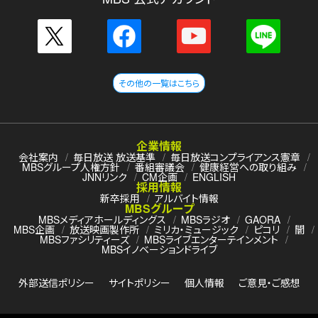
その他の一覧はこちら
企業情報
会社案内
毎日放送 放送基準
毎日放送コンプライアンス憲章
MBSグループ人権方針
番組審議会
健康経営への取り組み
JNNリンク
CM企画
ENGLISH
採用情報
新卒採用
アルバイト情報
MBSグループ
MBSメディアホールディングス
MBSラジオ
GAORA
MBS企画
放送映画製作所
ミリカ・ミュージック
ピコリ
闇
MBSファシリティーズ
MBSライブエンターテインメント
MBSイノベーションドライブ
外部送信ポリシー
サイトポリシー
個人情報
ご意見・ご感想