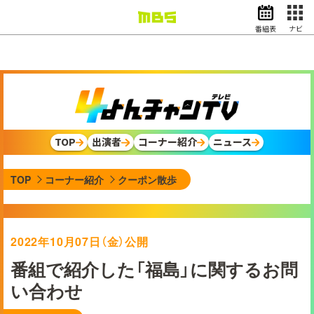
番組表
ナビ
情報・報道
バラエティ
ドラマ
アニメ
スポーツ
TOP
出演者
コーナー紹介
ニュース
動画イズム
ニュース
TOP
コーナー紹介
クーポン散歩
天気・防災
イベント
映画
アナウンサー
2022年10月07日（金）公開
グッズ
番組で紹介した「福島」に関するお問
い合わせ
EN
検索
番組表