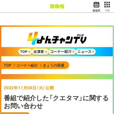
番組表
ナビ
情報・報道
バラエティ
ドラマ
アニメ
スポーツ
TOP
出演者
コーナー紹介
ニュース
動画イズム
ニュース
TOP
コーナー紹介
きょうの現場
天気・防災
イベント
映画
アナウンサー
2022年11月08日（火）公開
グッズ
番組で紹介した「クエタマ」に関する
お問い合わせ
EN
検索
番組表