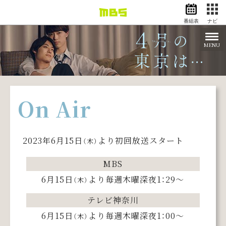
番組表
ナビ
情報・報道
バラエティ
MENU
ドラマ
アニメ
スポーツ
On Air
動画イズム
ニュース
天気・防災
イベント
2023年6月15日
より
初回放送スタート
（木）
映画
アナウンサー
MBS
グッズ
6月15日
より
毎週木曜深夜1：29～
（木）
テレビ神奈川
6月15日
より
毎週木曜深夜1：00～
EN
検索
番組表
（木）