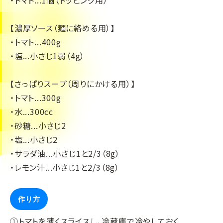
【濃厚ソース（麺に絡める用）】
・トマト...400g
・塩...小さじ1弱（4g）
【さっぱりスープ（周りにかける用）】
・トマト...300g
・水...300cc
・砂糖...小さじ2
・塩...小さじ2
・サラダ油...小さじ1と2/3（8g）
・レモン汁...小さじ1と2/3（8g）
作り方
①トマトを薄くスライスし、冷蔵庫で冷やしておく