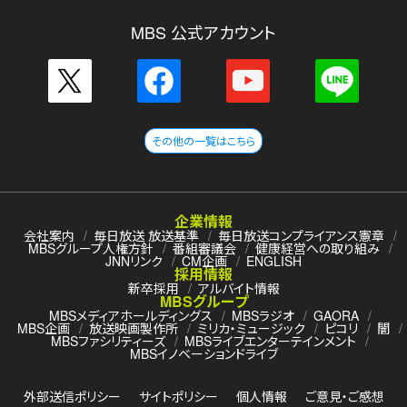
MBS 公式アカウント
その他の一覧はこちら
企業情報
会社案内
毎日放送 放送基準
毎日放送コンプライアンス憲章
MBSグループ人権方針
番組審議会
健康経営への取り組み
JNNリンク
CM企画
ENGLISH
採用情報
新卒採用
アルバイト情報
MBSグループ
MBSメディアホールディングス
MBSラジオ
GAORA
MBS企画
放送映画製作所
ミリカ・ミュージック
ピコリ
闇
MBSファシリティーズ
MBSライブエンターテインメント
MBSイノベーションドライブ
外部送信ポリシー
サイトポリシー
個人情報
ご意見・ご感想