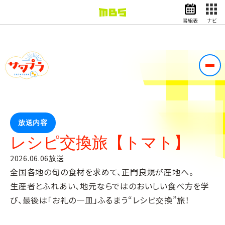
番組表
ナビ
情報・報道
バラエティ
ドラマ
アニメ
スポーツ
動画イズム
ニュース
放送内容
天気・防災
イベント
レシピ交換旅【トマト】
映画
アナウンサー
2026.06.06放送
全国各地の旬の食材を求めて、正門良規が産地へ。
グッズ
生産者とふれあい、地元ならではのおいしい食べ方を学
び、最後は「お礼の一皿」ふるまう“レシピ交換”旅！
EN
検索
番組表