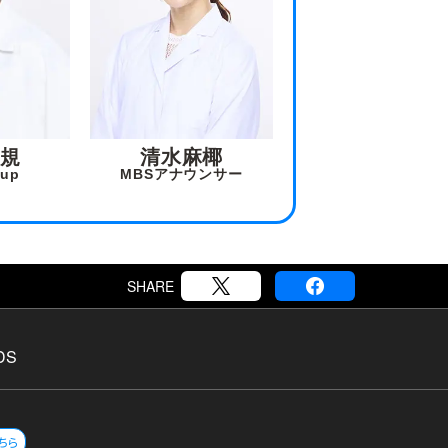
規
清水麻椰
oup
MBSアナウンサー
SHARE
DS
ちら