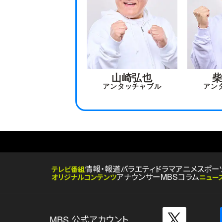
山崎弘也
アンタッチャブル
アン
情報・報道
バラエティ
ドラマ
アニメ
スポー
テレビ番組
アナウンサー
MBSコラム
オリジナルコンテンツ
ニュー
MBS 公式アカウント