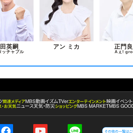
柴田英嗣
アン ミカ
正門良
タッチャブル
Aぇ! gr
ツ
MBS動画イズム
TVer
映画
イベント
関連メディア
エンターテインメント
ニュース
天気・防災
MBS MARKET
MBS GOO
ス・お天気
ショッピング
その他の一覧はこ