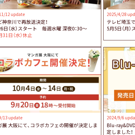
11/12 update
2025/4/28 upd
ビ神奈川で再放送決定！
テレビ埼玉で
26日（水）スタート
毎週水曜 深夜0：30～
5月5日（月）
月31日（水）休止
9/13 update
2024/9/6 upda
ガ展 大阪にて、コラボカフェの開催が決定しま
Blu-ray&
定しました！