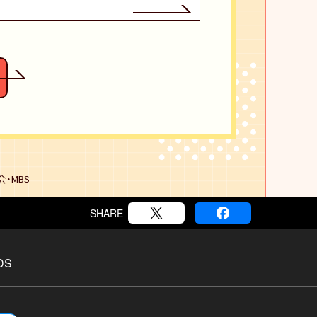
・MBS
SHARE
DS