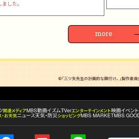
しました。
more
©
「三ツ矢先生の計画的な餌付け。」
製作委員会
ツ
MBS動画イズム
TVer
映画
イベント
関連メディア
エンターテインメント
ニュース
天気・防災
MBS MARKET
MBS GOO
ス・お天気
ショッピング