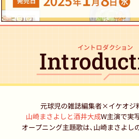
元球児の雑誌編集者
×
イケオジ
山崎まさよしと酒井大成
W主演で
実
オープニング主題歌は、
山崎まさよし