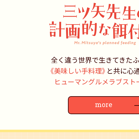
全く違う世界で
生きてきた
《美味しい手料理》
と共に
心
ヒューマングルメ
ラブスト
more