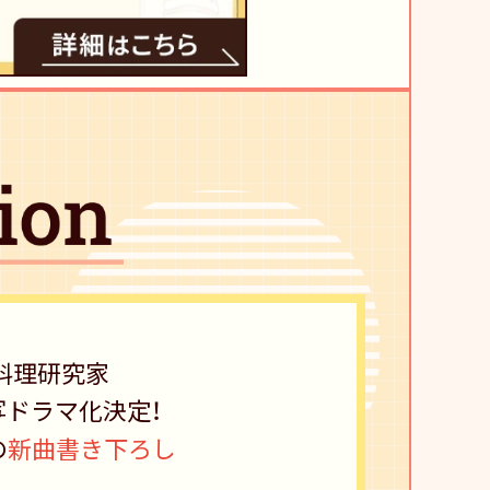
料理研究家
写ドラマ化決定！
の
新曲書き下ろし