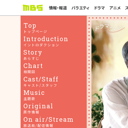
情報・報道
バラエティ
ドラマ
アニメ
Top
トップページ
Introduction
イントロダクション
Story
あらすじ
Chart
相関図
Cast
/Staff
キャスト/スタッフ
Music
主題歌
Original
原作情報
On air
/Stream
放送局/配信情報