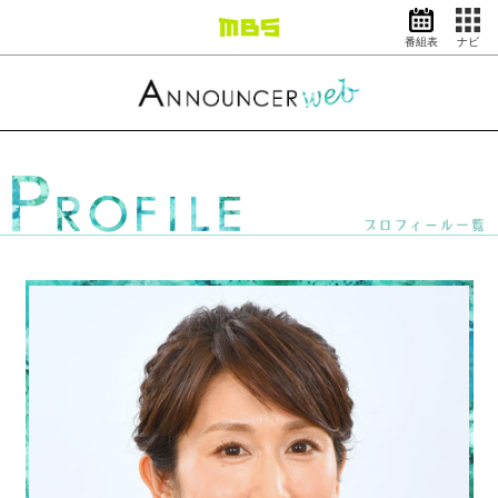
番組表
ナビ
情報・報道
バラエティ
ドラマ
アニメ
スポーツ
動画イズム
ニュース
天気・防災
イベント
映画
アナウンサー
グッズ
EN
検索
番組表