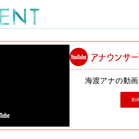
海渡アナの動画
動