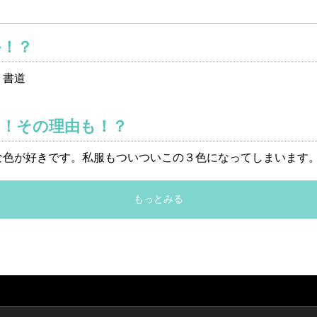
か！？
、書道
！その理由も！？
な色が好きです。私服もついついこの３色になってしまい
もっとみる