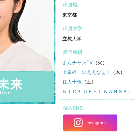
出身地
東京都
出身大学
立教大学
担当番組
よんチャンTV
（火）
上泉雄一のええなぁ！
（木）
 未来
住人十色
（土）
ＫＩＣＫ ＯＦＦ！ ＫＡＮＳＡＩ
Miku
個人SNS
Instagram