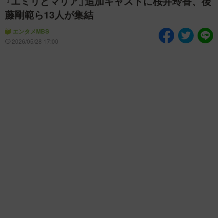
『エミリとマリア』追加キャストに桜井玲香、後
情熱大陸を読む
「水野真紀の魔法のレスト
ラン」
藤剛範ら13人が集結
エンタメMBS
池上彰のニュース解説が
痛快！明石家電視台に、
2026/05/28 17:00
読める！「生！池上彰×山
エエ話はいらんねん！
里亮太」
5分で読める！教えてもら
MBSラグビーダイアリー
う前と後
MBSテレビ TOP