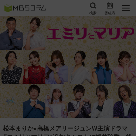
検索
番組表
番組コラムから探す
日曜日の初耳学 復習編
エンタメMBS
3分で読める！『ザ・リー
もう一度楽しむプレバト
ダー』たちの泣き笑い
サタプラ ～気になる情
所さんお届けモノです！
報をちょこっとプラス～
の気になるトコロ
推しといつまでも
月曜の蛙、大海を知る。
マニアックでメカニカル
何が起こるかホンマにわ
そしてＭＢＳ的なＭなス
からん！？「ごぶごぶ」の
ポーツ
トリセツ
松本まりか×高橋メアリージュンW主演ドラマ
レストランだけじゃない