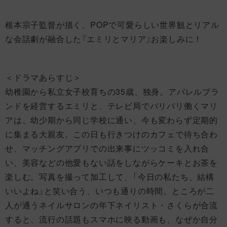
根本宗子監督が描く、POPで可愛らしい世界観とリアル
な会話劇が融合した『エミリとマリア』お楽しみに！
＜ドラマあらすじ＞
幼稚園から私立女子校育ちの35歳、独身。アパレルブラ
ンドを経営するエミリと、テレビ局でバリバリ働くマリ
アは、幼少期から同じ学校に通い、今も変わらず定期的
に集まる大親友。この日も行きつけのカフェで待ち合わ
せ、マッチングアプリでの出来事にツッコミを入れ合
い、美容などの他愛もない話をしながらケーキとお茶を
楽しむ。写真を撮って加工して、「今日の私たち、結構
いいよね」と笑い合う、いつも通りの時間。ところが二
人が通うネイルサロンの年下ネイリスト・さくらが合流
すると、流行の話題もスマホに映る動画も、なぜか自分