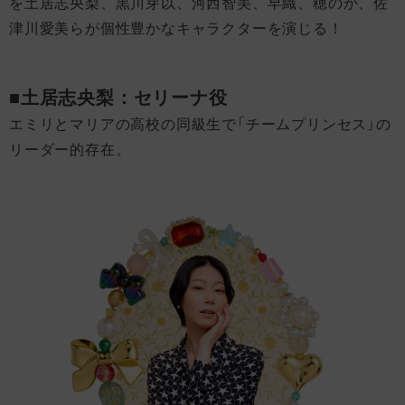
を土居志央梨、黒川芽以、河西智美、早織、穂のか、佐
津川愛美らが個性豊かなキャラクターを演じる！
■土居志央梨：セリーナ役
エミリとマリアの高校の同級生で「チームプリンセス」の
リーダー的存在。