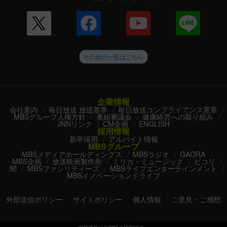
その他の一覧はこちら
企業情報
会社案内
毎日放送 放送基準
毎日放送コンプライアンス憲章
MBSグループ人権方針
番組審議会
健康経営への取り組み
JNNリンク
CM企画
ENGLISH
採用情報
新卒採用
アルバイト情報
MBSグループ
MBSメディアホールディングス
MBSラジオ
GAORA
MBS企画
放送映画製作所
ミリカ・ミュージック
ピコリ
闇
MBSファシリティーズ
MBSライブエンターテインメント
MBSイノベーションドライブ
外部送信ポリシー
サイトポリシー
個人情報
ご意見・ご感想