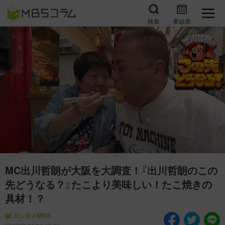
検索
番組表
番組コラムから探す
日曜日の初耳学 復習編
エンタメMBS
3分で読める！『ザ・リー
もう一度楽しむプレバト
ダー』たちの泣き笑い
サタプラ ～気になる情
所さんお届けモノです！
報をちょこっとプラス～
の気になるトコロ
推しといつまでも
月曜の蛙、大海を知る。
MC出川哲朗が大阪を大調査！『出川哲朗のこの
マニアックでメカニカル
何が起こるかホンマにわ
そしてＭＢＳ的なＭなス
からん！？「ごぶごぶ」の
先どうなる？』たこより美味しい！たこ焼きの
ポーツ
トリセツ
具材！？
レストランだけじゃない
エンタメMBS