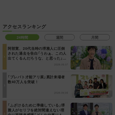
アクセスランキング
24時間
週間
月間
阿部寛、20代当時の堺雅人に圧倒
された過去を告白「うわぁ、この人
出てくるんだろうな、と思った」
【日曜日の初耳学】
2026.08.07
「プレバト才能アリ展」累計来場者
数40万人を突破！
2026.08.09
「ふざけるために準備している」堺
雅人がセリフを絶対間違えない理
由に視聴者感嘆「どんな仕事にも当