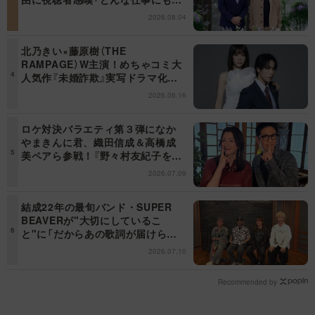
てはまる」【日曜日の初耳学】
2026.08.04
北乃きい×藤原樹（THE
RAMPAGE）W主演！めちゃコミ大
人気作『未婚詐欺』実写ドラマ化決
定！
2026.06.16
ロケ対決バラエティ第３弾になか
やまきんに君、織田信成＆高橋成
美ペアら参戦！『野々村友紀子を黙
らせろ！』１２日（日）昼に放送！
2026.07.09
結成22年の最旬バンド・SUPER
BEAVERが"大切にしているこ
と"に「だからあの歌詞が届けられ
るんだ」共感の声＜日曜日の初耳学
2026.07.10
＞
Recommended by