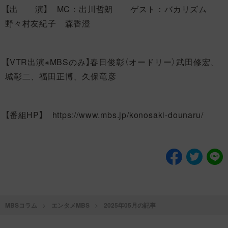
【出 演】 MC：出川哲朗 ゲスト：バカリズム
野々村友紀子 森香澄
【VTR出演※MBSのみ】春日俊彰（オードリー）武田修宏、
城彰二、福田正博、久保竜彦
【番組HP】 https://www.mbs.jp/konosaki-dounaru/
MBSコラム
エンタメMBS
2025年05月の記事