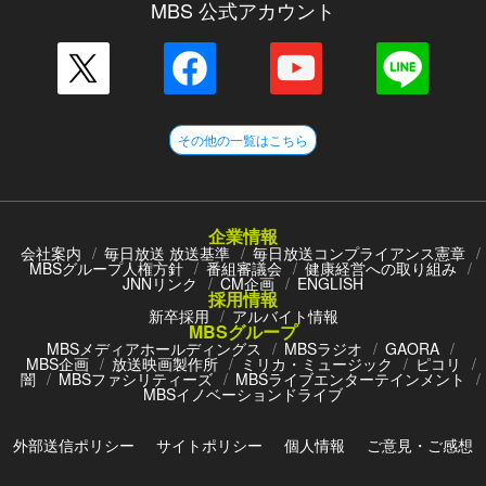
MBS 公式アカウント
その他の一覧はこちら
企業情報
会社案内
毎日放送 放送基準
毎日放送コンプライアンス憲章
MBSグループ人権方針
番組審議会
健康経営への取り組み
JNNリンク
CM企画
ENGLISH
採用情報
新卒採用
アルバイト情報
MBSグループ
MBSメディアホールディングス
MBSラジオ
GAORA
MBS企画
放送映画製作所
ミリカ・ミュージック
ピコリ
闇
MBSファシリティーズ
MBSライブエンターテインメント
MBSイノベーションドライブ
外部送信ポリシー
サイトポリシー
個人情報
ご意見・ご感想