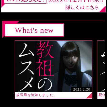
On Air
放送局
Streaming
配信情報
What's new
2023.2.20
放送局を追加しました。
配信