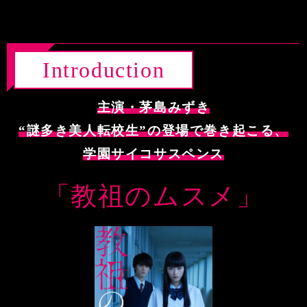
Introduction
主演・茅島みずき
“謎多き美人転校生”の登場で
巻き起こる、
学園サイコサスペンス
「教祖のムスメ」