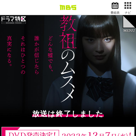
番組表
ナビ
情報・報道
バラエティ
ドラマ
アニメ
Introduction
はじめに
スポーツ
Episode
あらすじ
動画イズム
ニュース
Chart
天気・防災
イベント
相関図
映画
アナウンサー
Cast/Staff
グッズ
出演者／スタッフ
放送は終了しました
Music
主題歌情報
EN
検索
番組表