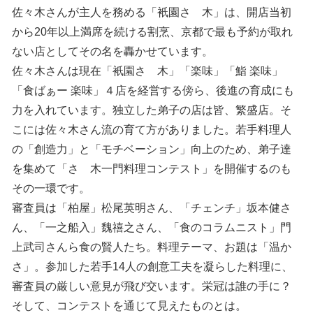
佐々木さんが主人を務める「衹園さゝ木」は、開店当初
から20年以上満席を続ける割烹、京都で最も予約が取れ
ない店としてその名を轟かせています。
佐々木さんは現在「衹園さゝ木」「楽味」「鮨 楽味」
「食ばぁー 楽味」４店を経営する傍ら、後進の育成にも
力を入れています。独立した弟子の店は皆、繁盛店。そ
こには佐々木さん流の育て方がありました。若手料理人
の「創造力」と「モチベーション」向上のため、弟子達
を集めて「さゝ木一門料理コンテスト」を開催するのも
その一環です。
審査員は「柏屋」松尾英明さん、「チェンチ」坂本健さ
ん、「一之船入」魏禧之さん、「食のコラムニスト」門
上武司さんら食の賢人たち。料理テーマ、お題は「温か
さ」。参加した若手14人の創意工夫を凝らした料理に、
審査員の厳しい意見が飛び交います。栄冠は誰の手に？
そして、コンテストを通じて見えたものとは。