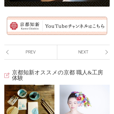
l
a
PREV
NEXT
y
京都知新オススメの京都 職人&工房
体験
V
i