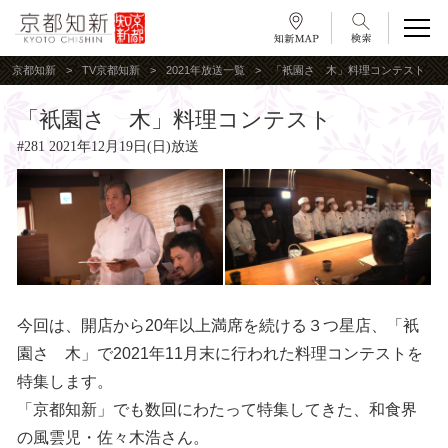
京都知新
TV京都知新
2021年放送一覧
「衹園さゝ木」料理コンテスト
「衹園さゝ木」料理コンテスト
#281 2021年12月19日(日)放送
今回は、開店から20年以上満席を続ける３つ星店、「衹
園さゝ木」で2021年11月末に行われた料理コンテストを
特集します。
「京都知新」でも数回にわたって特集してきた、和食界
の風雲児・佐々木浩さん。