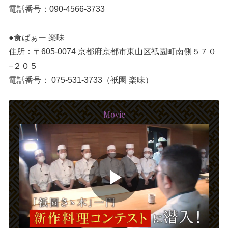
電話番号：090-4566-3733
●食ばぁー 楽味
住所：〒605-0074 京都府京都市東山区祇園町南側５７０
−２０５
電話番号： 075-531-3733（衹園 楽味）
Movie
P