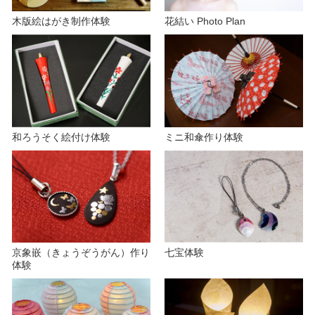
木版絵はがき制作体験
花結い Photo Plan
d
e
和ろうそく絵付け体験
ミニ和傘作り体験
o
京象嵌（きょうぞうがん）作り
七宝体験
体験