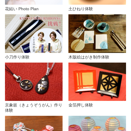
花結い Photo Plan
土ひねり体験
d
e
小刀作り体験
木版絵はがき制作体験
o
京象嵌（きょうぞうがん）作り
金箔押し体験
体験