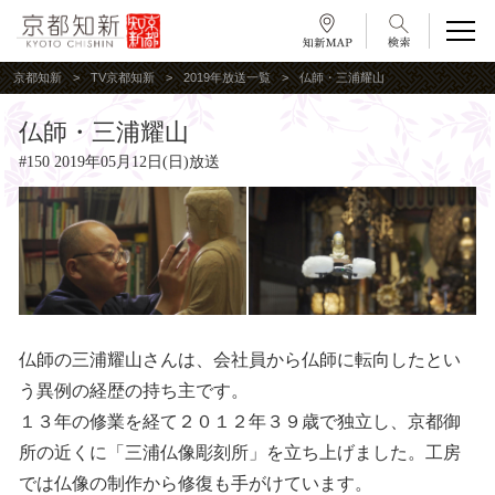
京都知新
TV京都知新
2019年放送一覧
仏師・三浦耀山
仏師・三浦耀山
#150 2019年05月12日(日)放送
仏師の三浦耀山さんは、会社員から仏師に転向したとい
う異例の経歴の持ち主です。
１３年の修業を経て２０１２年３９歳で独立し、京都御
所の近くに「三浦仏像彫刻所」を立ち上げました。工房
では仏像の制作から修復も手がけています。