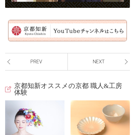
l
a
PREV
NEXT
y
京都知新オススメの京都 職人&工房
体験
V
i