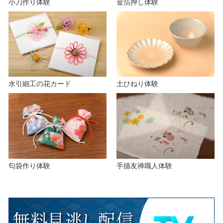
小刀作り体験
金箔押し体験
o
水引細工の花カード
土ひねり体験
匂袋作り体験
手描友禅職人体験