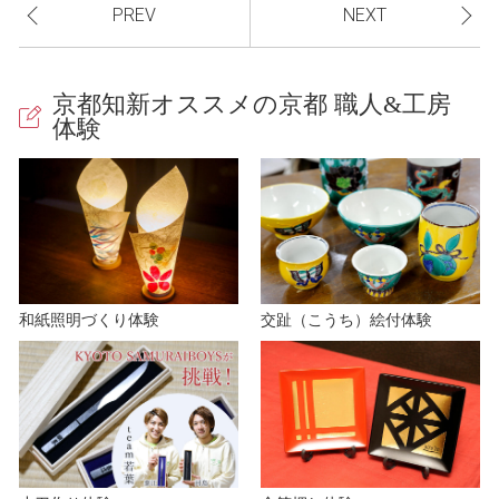
PREV
NEXT
y
京都知新オススメの京都 職人&工房
体験
V
i
和紙照明づくり体験
交趾（こうち）絵付体験
d
e