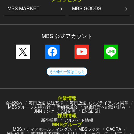
MBS MARKET
MBS GOODS
MBS 公式アカウント
その他の一覧はこちら
企業情報
会社案内
毎日放送 放送基準
毎日放送コンプライアンス憲章
MBSグループ人権方針
番組審議会
健康経営への取り組み
JNNリンク
CM企画
ENGLISH
採用情報
新卒採用
アルバイト情報
MBSグループ
MBSメディアホールディングス
MBSラジオ
GAORA
MBS企画
放送映画製作所
ミリカ・ミュージック
ピコリ