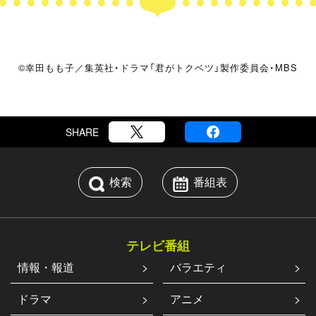
した。
2025/7/3
THU
©幸田もも子／集英社・ドラマ「君がトクベツ」製作委員会・MBS
絶賛公開中の大人気映画『君がトクベ
ツ』TVドラマ化決定！映画では語られな
かった最高に尊いうぶキュンが誕生!?
SHARE
検索
番組表
テレビ番組
情報・報道
バラエティ
ドラマ
アニメ