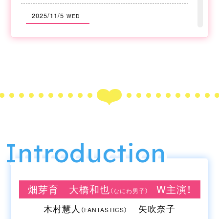
2025/11/5
WED
最終話の予告を公開しました。
2025/10/29
WED
第8話の予告を公開しました。
2025/10/22
WED
第7話の予告を公開しました。
Introduction
2025/10/15
WED
第6話の予告を公開しました。
畑芽育 大橋和也
W主演！
（なにわ男子）
2025/10/8
WED
木村慧人
矢吹奈子
（FANTASTICS）