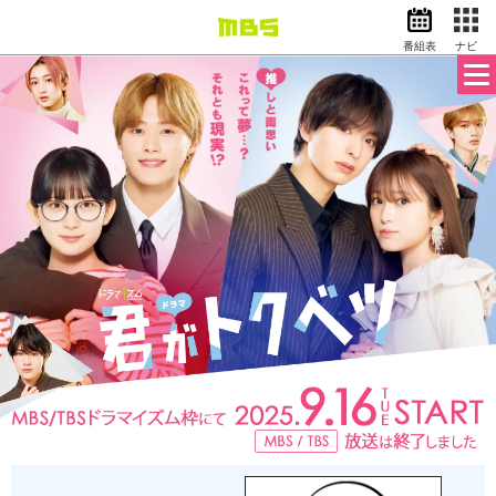
番組表
ナビ
情報・報道
バラエティ
ドラマ
アニメ
スポーツ
動画イズム
ニュース
天気・防災
イベント
映画
アナウンサー
グッズ
EN
検索
番組表