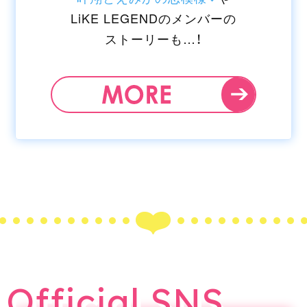
LiKE LEGENDのメンバーの
2025/9/1
MON
ストーリーも…！
TBSの初回放送時間が変更になりま
した。
2025/8/22
FRI
新たな場面写真を公開しました。
2025/8/22
FRI
オープニングテーマ版の予告映像を
公開しました。
2025/8/22
FRI
オープニングテーマが『ユイカ』の
Official SNS
「ローズヒップティー」に決定しまし
た。