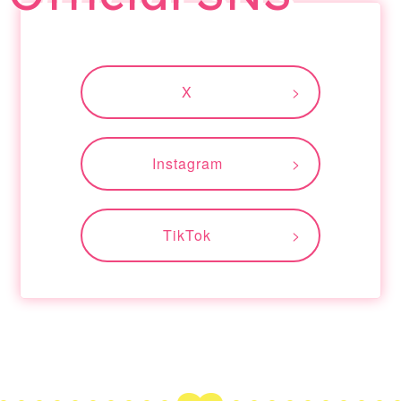
2025/8/13
WED
予告映像と先行場面写真を公開しま
X
した。
2025/8/13
WED
Instagram
主題歌がLiKE LEGENDの「YOU
ARE SPECiAL」に決定しました。
TikTok
2025/7/3
THU
相関図を公開しました。
2025/7/3
THU
キャストからのコメントが到着しま