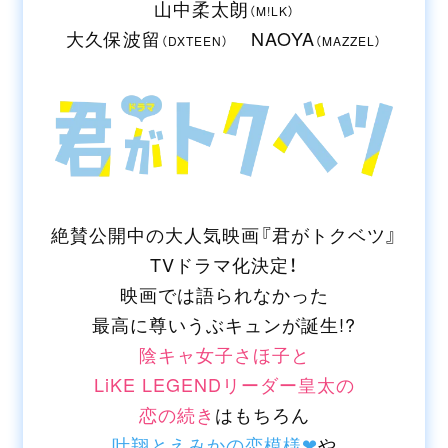
第5話の予告を公開しました。
山中柔太朗
（M!LK）
大久保波留
NAOYA
（DXTEEN）
（MAZZEL）
2025/10/1
WED
第4話の予告を公開しました。
2025/9/24
WED
第3話の予告を公開しました。
絶賛公開中の
大人気映画『君がトクベツ』
2025/9/17
WED
TVドラマ化決定！
映画では語られなかった
第2話の予告を公開しました。
最高に尊いうぶキュンが誕生!?
陰キャ女子さほ子と
2025/9/9
TUE
LiKE LEGENDリーダー皇太の
第1話のあらすじと場面写真を公開し
恋の続き
はもちろん
ました。
叶翔とえみかの恋模様❤
や