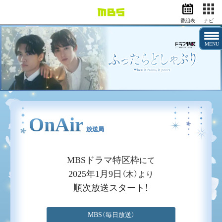
番組表
ナビ
情報・報道
バラエティ
MENU
ドラマ
アニメ
スポーツ
動画イズム
ニュース
OnAir
放送局
天気・防災
イベント
映画
アナウンサー
MBSドラマ特区枠
にて
グッズ
2025年1月9日
（木）より
順次放送スタート！
EN
検索
番組表
MBS
（毎日放送）