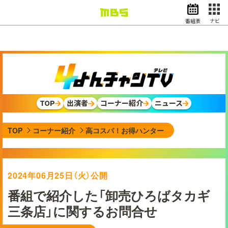
番組表
ナビ
情報・報道
バラエティ
ドラマ
アニメ
スポーツ
TOP
出演者
コーナー紹介
ニュース
動画イズム
ニュース
TOP
コーナー紹介
高コスパ！お得ハンター
天気・防災
イベント
映画
アナウンサー
2024年06月25日（火）公開
グッズ
番組で紹介した「卸売ひろばタカギ
三条店」に関するお問合せ
EN
検索
番組表