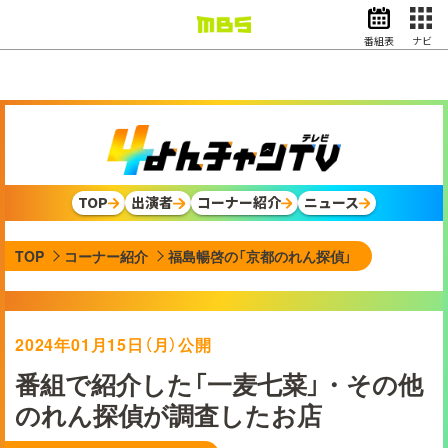
番組表
ナビ
情報・報道
バラエティ
ドラマ
アニメ
スポーツ
TOP
出演者
コーナー紹介
ニュース
動画イズム
ニュース
TOP
コーナー紹介
福島暢啓の「京都のれん探偵」
天気・防災
イベント
映画
アナウンサー
2024年01月15日（月）公開
グッズ
番組で紹介した「一麦七菜」・その他
のれん探偵が調査したお店
EN
検索
番組表