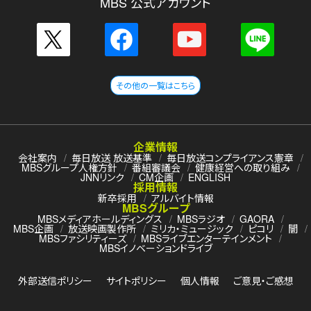
MBS 公式アカウント
その他の一覧はこちら
企業情報
会社案内
毎日放送 放送基準
毎日放送コンプライアンス憲章
MBSグループ人権方針
番組審議会
健康経営への取り組み
JNNリンク
CM企画
ENGLISH
採用情報
新卒採用
アルバイト情報
MBSグループ
MBSメディアホールディングス
MBSラジオ
GAORA
MBS企画
放送映画製作所
ミリカ・ミュージック
ピコリ
闇
MBSファシリティーズ
MBSライブエンターテインメント
MBSイノベーションドライブ
外部送信ポリシー
サイトポリシー
個人情報
ご意見・ご感想