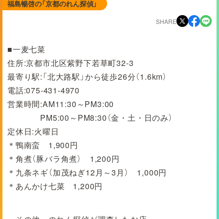
福島暢啓の「京都のれん探偵」
SHARE
■一麦七菜
住所:京都市北区紫野下若草町32-3
最寄り駅:「北大路駅」から徒歩26分（1.6km）
電話:075-431-4970
営業時間:AM11:30～PM3:00
PM5:00～PM8:30（金・土・日のみ）
定休日:火曜日
＊鴨南蛮 1,900円
＊角煮（豚バラ角煮） 1,200円
＊九条ネギ（加茂ねぎ12月～3月） 1,000円
＊あんかけ七菜 1,200円