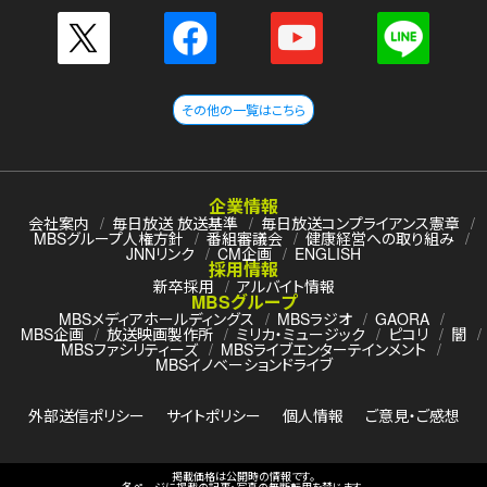
その他の一覧はこちら
企業情報
会社案内
毎日放送 放送基準
毎日放送コンプライアンス憲章
MBSグループ人権方針
番組審議会
健康経営への取り組み
JNNリンク
CM企画
ENGLISH
採用情報
新卒採用
アルバイト情報
MBSグループ
MBSメディアホールディングス
MBSラジオ
GAORA
MBS企画
放送映画製作所
ミリカ・ミュージック
ピコリ
闇
MBSファシリティーズ
MBSライブエンターテインメント
MBSイノベーションドライブ
外部送信ポリシー
サイトポリシー
個人情報
ご意見・ご感想
掲載価格は公開時の情報です。