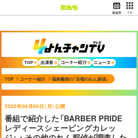
番組表
ナビ
情報・報道
バラエティ
ドラマ
アニメ
スポーツ
TOP
出演者
コーナー紹介
ニュース
動画イズム
ニュース
TOP
コーナー紹介
福島暢啓の「京都のれん探偵」
天気・防災
イベント
映画
アナウンサー
2022年06月06日（月）公開
グッズ
番組で紹介した「BARBER PRIDE
レディースシェービングカレッ
EN
検索
番組表
ジ」・その他のれん探偵が調査した