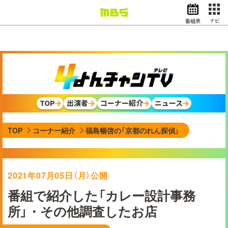
番組表
ナビ
情報・報道
バラエティ
ドラマ
アニメ
スポーツ
TOP
出演者
コーナー紹介
ニュース
動画イズム
ニュース
TOP
コーナー紹介
福島暢啓の「京都のれん探偵」
天気・防災
イベント
映画
アナウンサー
2021年07月05日（月）公開
グッズ
番組で紹介した「カレー設計事務
所」・その他調査したお店
EN
検索
番組表