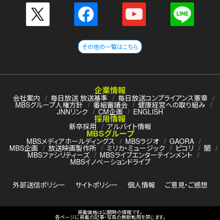
その他の一覧はこちら
企業情報
会社案内
毎日放送 放送基準
毎日放送コンプライアンス憲章
MBSグループ人権方針
番組審議会
健康経営への取り組み
JNNリンク
CM企画
ENGLISH
採用情報
新卒採用
アルバイト情報
MBSグループ
MBSメディアホールディングス
MBSラジオ
GAORA
MBS企画
放送映画製作所
ミリカ・ミュージック
ピコリ
闇
MBSファシリティーズ
MBSライブエンターテインメント
MBSイノベーションドライブ
外部送信ポリシー
サイトポリシー
個人情報
ご意見・ご感想
掲載価格は公開時の情報です。
各ページに掲載の記事・写真の無断転用を禁じます。