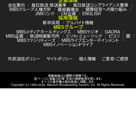
企業情報
会社案内
毎日放送 放送基準
毎日放送コンプライアンス憲章
MBSグループ人権方針
番組審議会
健康経営への取り組み
JNNリンク
CM企画
ENGLISH
採用情報
新卒採用
アルバイト情報
MBSグループ
MBSメディアホールディングス
MBSラジオ
GAORA
MBS企画
放送映画製作所
ミリカ・ミュージック
ピコリ
闇
MBSファシリティーズ
MBSライブエンターテインメント
MBSイノベーションドライブ
外部送信ポリシー
サイトポリシー
個人情報
ご意見・ご感想
掲載価格は公開時の情報です。
各ページに掲載の記事・写真の無断転用を禁じます。
すべての著作権は毎日放送に帰属します。
Copyright (c) 1995-
2026
, Mainichi Broadcasting System, Inc. All Rights Reserved.