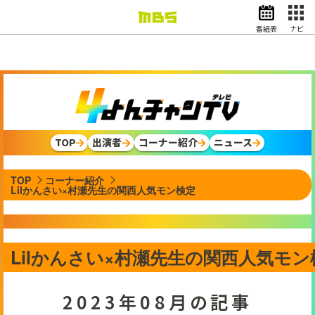
番組表
ナビ
情報・報道
バラエティ
ドラマ
アニメ
スポーツ
TOP
出演者
コーナー紹介
ニュース
動画イズム
ニュース
TOP
コーナー紹介
天気・防災
イベント
Lilかんさい×村瀬先生の関西人気モン検定
映画
アナウンサー
グッズ
Lilかんさい×村瀬先生の関西人気モン
2023年08月の記事
EN
検索
番組表