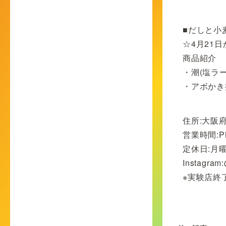
■だしと小
☆4月21日
商品紹介
・潮(塩ラ
・アボかき
住所:大阪府
営業時間:PM
定休日:月
Instagram
※実験店終